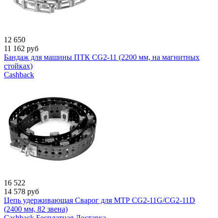
12 650
11 162
руб
Бандаж для машины ПТК CG2-11 (2200 мм, на магнитных
стойках)
Cashback
16 522
14 578
руб
Цепь удерживающая Сварог для МТР CG2-11G/CG2-11D
(2400 мм, 82 звена)
Cashback
Бесплатная Доставка