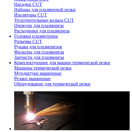
Насадки CUT
Наборы для плазменной резки
Изоляторы CUT
Уплотнительные кольца CUT
Циркули для плазмореза
Расходники для плазмореза
Головки плазмотрона
Разъемы CUT
Рукава для плазморезов
Фильтры для плазмореза
Запчасти для плазмореза
Комплектующие для машин термической резки
Машины термической резки
Мундштуки машинные
Резаки машинные
Оборудование для термической резки