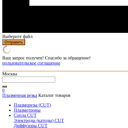
Выберите файл
Отправить
Ваш запрос получен! Спасибо за обращение!
пользовательское соглашение
Москва
0
Плазменная резка
Каталог товаров
Плазморезы (CUT)
Плазмотроны
Сопла CUT
Электроды (катоды) CUT
Диффузоры CUT