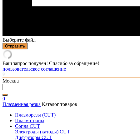
Выберите файл
Отправить
Ваш запрос получен! Спасибо за обращение!
пользовательское соглашение
Москва
0
Плазменная резка
Каталог товаров
Плазморезы (CUT)
Плазмотроны
Сопла CUT
Электроды (катоды) CUT
Диффузоры CUT