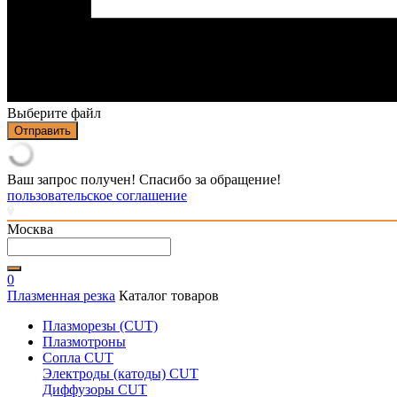
Выберите файл
Отправить
Ваш запрос получен! Спасибо за обращение!
пользовательское соглашение
Москва
0
Плазменная резка
Каталог товаров
Плазморезы (CUT)
Плазмотроны
Сопла CUT
Электроды (катоды) CUT
Диффузоры CUT