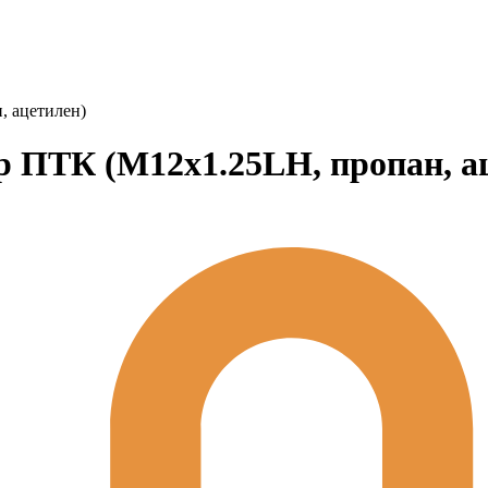
, ацетилен)
р ПТК (М12х1.25LH, пропан, а