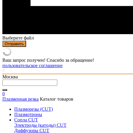
Выберите файл
Отправить
Ваш запрос получен! Спасибо за обращение!
пользовательское соглашение
Москва
0
Плазменная резка
Каталог товаров
Плазморезы (CUT)
Плазмотроны
Сопла CUT
Электроды (катоды) CUT
Диффузоры CUT