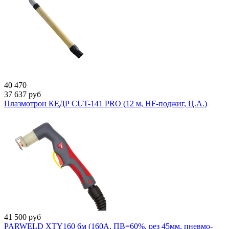
40 470
37 637
руб
Плазмотрон КЕДР CUT-141 PRO (12 м, HF-поджиг, Ц.А.)
41 500
руб
PARWELD XTY160 6м (160А, ПВ=60%, рез 45мм, пневмо-