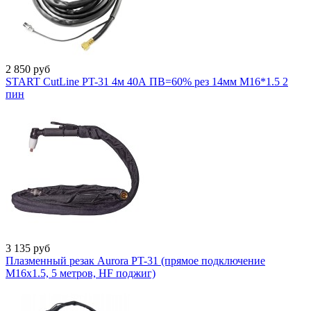
2 850
руб
START CutLine PT-31 4м 40А ПВ=60% рез 14мм M16*1.5 2
пин
3 135
руб
Плазменный резак Aurora PT-31 (прямое подключение
M16x1.5, 5 метров, HF поджиг)