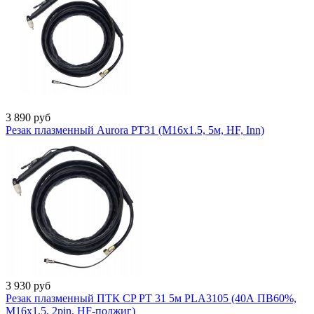
3 890
руб
Резак плазменный Aurora PT31 (М16х1.5, 5м, HF, Inn)
3 930
руб
Резак плазменный ПТК CP PT 31 5м PLA3105 (40А ПВ60%,
M16x1.5, 2pin, HF-поджиг)