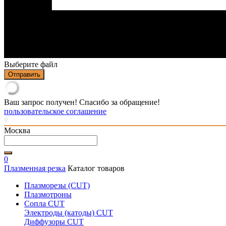
Выберите файл
Отправить
Ваш запрос получен! Спасибо за обращение!
пользовательское соглашение
Москва
0
Плазменная резка
Каталог товаров
Плазморезы (CUT)
Плазмотроны
Сопла CUT
Электроды (катоды) CUT
Диффузоры CUT