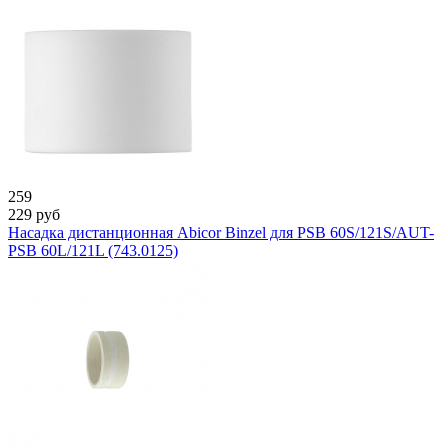
259
229
руб
Насадка дистанционная Abicor Binzel для PSB 60S/121S/AUT-
PSB 60L/121L (743.0125)