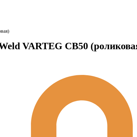
вая)
xWeld VARTEG CB50 (роликова