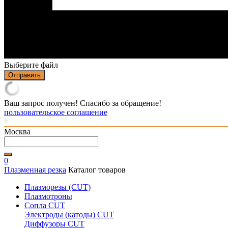
Выберите файл
Отправить
Ваш запрос получен! Спасибо за обращение!
пользовательское соглашение
Москва
0
Плазменная резка
Каталог товаров
Плазморезы (CUT)
Плазмотроны
Сопла CUT
Электроды (катоды) CUT
Диффузоры CUT