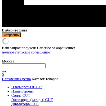
Выберите файл
Отправить
Ваш запрос получен! Спасибо за обращение!
пользовательское соглашение
Москва
0
Плазменная резка
Каталог товаров
Плазморезы (CUT)
Плазмотроны
Сопла CUT
Электроды (катоды) CUT
Диффузоры CUT